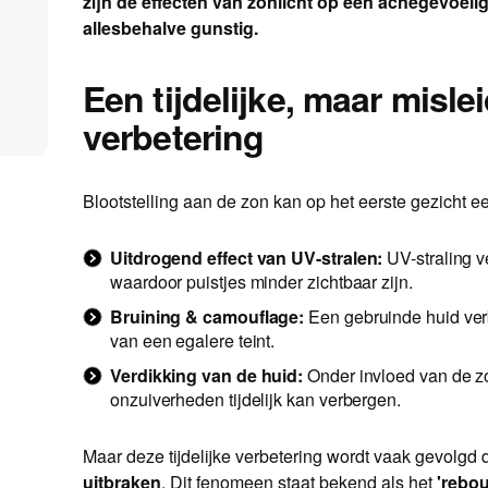
zijn de effecten van zonlicht op een acnegevoeli
allesbehalve gunstig.
Een tijdelijke, maar misl
verbetering
Blootstelling aan de zon kan op het eerste gezicht e
Uitdrogend effect van UV-stralen:
UV-straling ve
waardoor puistjes minder zichtbaar zijn.
Bruining & camouflage:
Een gebruinde huid verb
van een egalere teint.
Verdikking van de huid:
Onder invloed van de zo
onzuiverheden tijdelijk kan verbergen.
Maar deze tijdelijke verbetering wordt vaak gevolgd
uitbraken
. Dit fenomeen staat bekend als het
'rebou