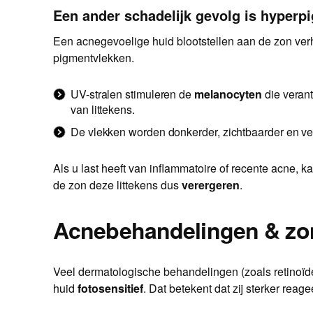
Een ander schadelijk gevolg is hyperp
Een acnegevoelige huid blootstellen aan de zon verh
pigmentvlekken.
UV-stralen stimuleren de
melanocyten
die verant
van littekens.
De vlekken worden donkerder, zichtbaarder en ve
Als u last heeft van inflammatoire of recente acne, 
de zon deze littekens dus
verergeren
.
Acnebehandelingen & zon
Veel dermatologische behandelingen (zoals retinoïde
huid
fotosensitief
. Dat betekent dat zij sterker reage