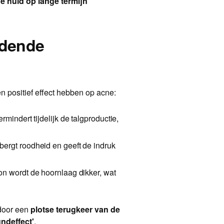
ge huid op lange termijn
eidende
en positief effect hebben op acne:
rmindert tijdelijk de talgproductie,
ergt roodheid en geeft de indruk
n wordt de hoornlaag dikker, wat
 door een
plotse terugkeer van de
ndeffect'
.