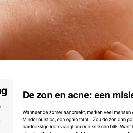
ng
De zon en acne: een misl
d
Wanneer de zomer aanbreekt, merken veel mensen d
Minder puistjes, een egale teint... Zou de zon dan go
e
hardnekkige idee vraagt om een kritische blik. Want h