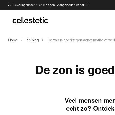
Levering tussen 2 en 3 dagen | Aangeboden vanaf 59€
Home
de blog
De zon is goed tegen acne: mythe of werk
De zon is goed
Veel mensen merke
echt zo? Ontdek 