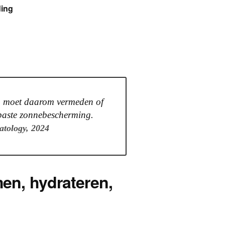
ding
ng moet daarom vermeden of
epaste zonnebescherming.
atology, 2024
men, hydrateren,