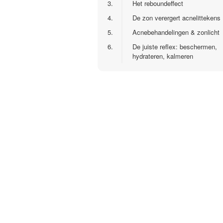
3.
Het reboundeffect
4.
De zon verergert acnelittekens
5.
Acnebehandelingen & zonlicht
6.
De juiste reflex: beschermen,
hydrateren, kalmeren