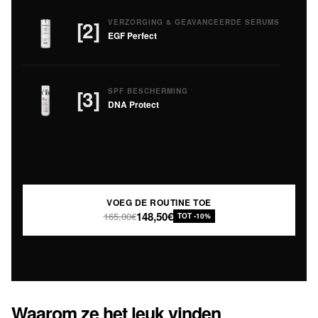
[2]
VERZORGING & GEAVANCEERDE SERUMS
EGF Perfect
[3]
SPF BESCHERMING
DNA Protect
VOEG DE ROUTINE TOE
148,50€
165,00€
TOT -10%
Waarom ze het leuk vinden