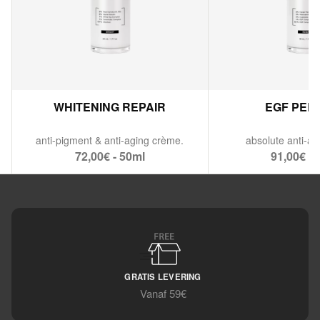
WHITENING REPAIR
EGF PER
anti-pigment & anti-aging crème.
absolute anti-ag
72,00€ - 50ml
91,00€ - 
GRATIS LEVERING
Vanaf 59€