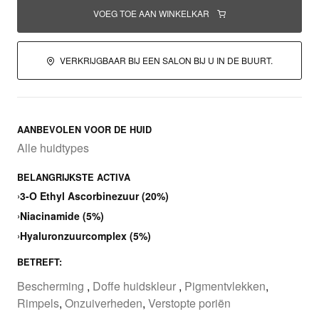
VOEG TOE AAN WINKELKAR
VERKRIJGBAAR BIJ EEN SALON BIJ U IN DE BUURT.
AANBEVOLEN VOOR DE HUID
Alle huidtypes
BELANGRIJKSTE ACTIVA
›
3-O Ethyl Ascorbinezuur (20%)
›
Niacinamide (5%)
›
Hyaluronzuurcomplex (5%)
BETREFT:
Bescherming
,
Doffe huidskleur
,
Pigmentvlekken
,
Rimpels
,
Onzuiverheden
,
Verstopte poriën