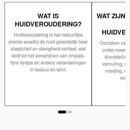
WAT IS
WAT ZIJN
HUIDVEROUDERING?
HUIDVE
Huidveroudering is het natuurlijke
proces waarbij de huid geleidelijk haar
Oorzaken van h
elasticiteit en stevigheid verliest, wat
onder meer ge
leidt tot het verschijnen van rimpels,
blootstellin
fijne lijntjes en andere veranderingen
vervuiling, s
in textuur en teint.
voeding, ro
vera