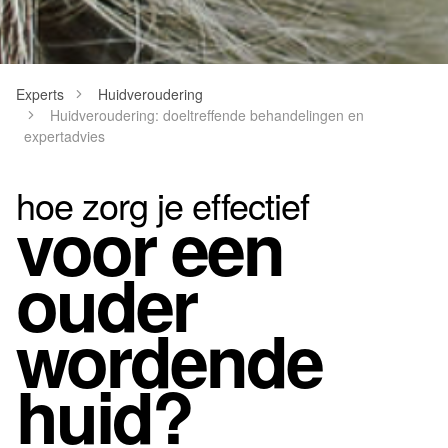
Experts
Huidveroudering
Huidveroudering: doeltreffende behandelingen en
expertadvies
hoe zorg je effectief
voor een
ouder
wordende
huid?