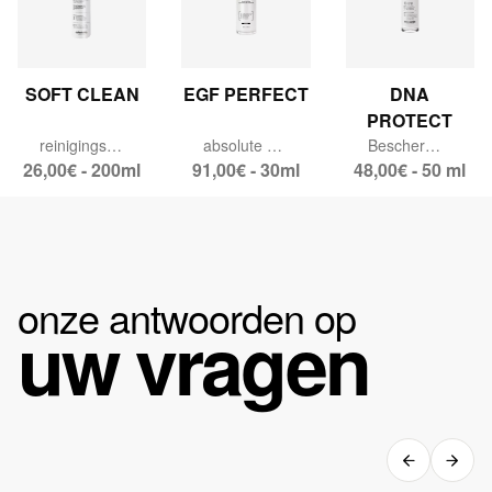
SOFT CLEAN
EGF PERFECT
DNA
PROTECT
reinigingsmelk.
absolute anti-aging serum.
Beschermt & Herstelt DNA.
26,00€ - 200ml
91,00€ - 30ml
48,00€ - 50 ml
onze antwoorden op
uw vragen