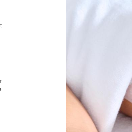
t
r
e