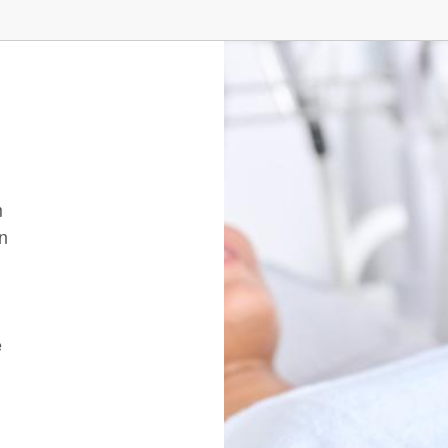
m
n
e