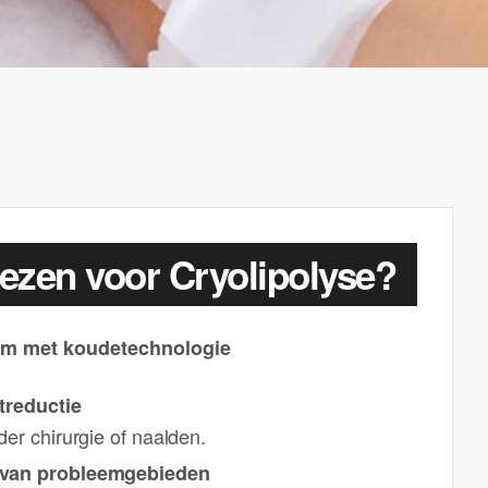
ezen voor Cryolipolyse?
rm met koudetechnologie
treductie
der chirurgie of naalden.
 van probleemgebieden