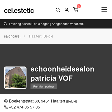
Levering tussen 2 en 3 dagen | Aangeboden vanaf 59€
saloncare.
Haaltert, België
schoonheidssalon
patricia VOF
Premium partner
Boekentstraat 60, 9451 Haaltert
(België)
+32 474 85 57 85