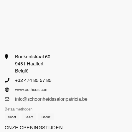
Boekentstraat 60
9451 Haaltert
België
+32 474 85 57 85
www.bothcos.com
info@schoonheidssalonpatricia.be
Betaalmethoden
Soort
Kaart
Credit
ONZE OPENINGSTIJDEN