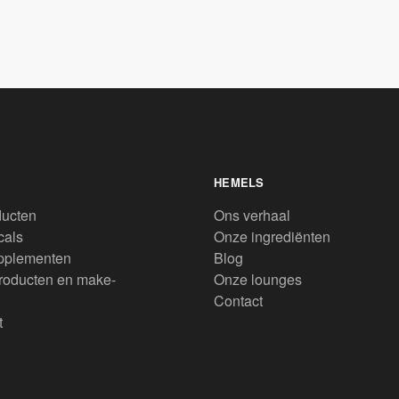
HEMELS
ducten
Ons verhaal
cals
Onze ingrediënten
pplementen
Blog
roducten en make-
Onze lounges
Contact
t