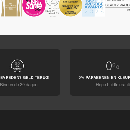
TEVREDEN? GELD TERUG!
0% PARABENEN EN KLEU
Binnen de 30 dagen
Hoge huidtoleranti