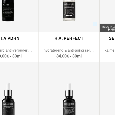
BESCHIKB
14/08
IT.A PDRN
H.A. PERFECT
SE
Geavanceerd anti-verouderingsserum
hydraterend & anti-aging serum.
,00€ - 30ml
84,00€ - 30ml