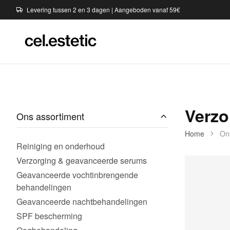
Levering tussen 2 en 3 dagen | Aangeboden vanaf 59€
Verzo
Ons assortiment
Home
On
Reiniging en onderhoud
Verzorging & geavanceerde serums
Geavanceerde vochtinbrengende
behandelingen
Geavanceerde nachtbehandelingen
SPF bescherming